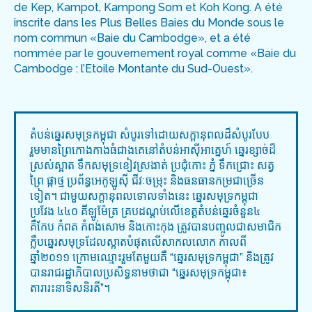
de
Kep
,
Kampot
, Kampong
Som
et Koh Kong. A été
inscrite
dans les Plus Belles Baies du Monde
sous le
nom commun «
Baie du Cambodge
», et a été
nommée par le gouvernement royal comme «
Baie du
Cambodge
: l’
Et
oile
M
ontante du Sud-Ouest
».
តំបន់ឆ្ន
រ
សមុទ្រកម្ពុជា សំបូរទៅដោយ
សក្តានុពល
ដ៏សំបូរបែប
រួមមាន
ព្រៃកោងកាង
ធំជាងគេនៅតំបន់អាស៊ីអាគ្នេហ៍
ឆ្នេរខ្សាច
ដ៏
ស្រស់ស្អាត ទឹកសមុទ្រខៀវស្រងាត់ ប្រជុំកោះ ភ្នំ ទឹកជ្រោះ
សត្វ
ព្រៃ ផ្កាថ្ម
ប្រព័ន្ធអេកូឡូស៊ី ជីវៈចម្រុះ និងធនធានកម្រជាច្រើន
ទៀត។
ជាមួយសក្តានុពលទោលទាំងនេះ
ឆ្នេរសមុទ្រកម្ពុជា
ប្រវែង ៤៤០ គីឡូម៉ែត្រ គ្របដណ្តប់លើខេត្ត
តំបន់ឆ្នេរ
ចំនួន៤
គឺកែប កំពត កំពង់សោម និងកោះកុង ត្រូវបានបញ្ចូលជាសមាជិក
ក្លឹបឆ្នេរសមុទ្រដែលស្អាតបំផុតលើសាកលលោក កាលពី
ឆ្នាំ២០១១
ក្រោមឈ្មោះរួមតែមួយគឺ
“
ឆ្នេរសមុទ្រកម្ពុជា
”
និងត្រូវ
បានរាជរដ្ឋាភិបាលប្រសិទ្ធនាមថាជា
“
ឆ្នេរសមុទ្រកម្ពុជា៖
តារារះនាទិសនិរតី
”
។