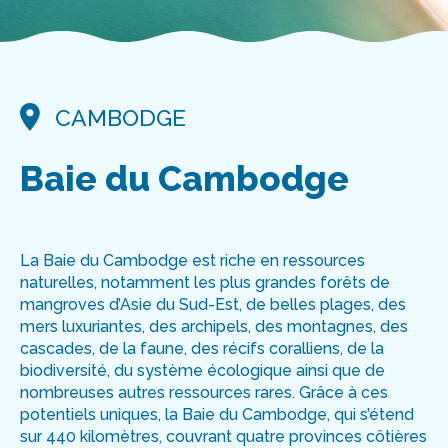
CONGRÈS 2024 DAKHLA,MAROC
CONGRÈS 2023 YEOSU,CORÉE DU SUD
CAMBODGE
CONTACT
Baie du Cambodge
La Baie du Cambodge est riche en ressources
naturelles, notamment les plus grandes forêts de
mangroves d’Asie du Sud-Est, de belles plages, des
mers luxuriantes, des archipels, des montagnes, des
cascades, de la faune, des récifs coralliens, de la
biodiversité, du système écologique ainsi que de
nombreuses autres ressources rares. Grâce à ces
potentiels
uniques
, la Baie du Cambodge, qui s’étend
sur 440 kilomètres, couvrant quatre provinces côtières