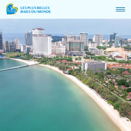
ASSOCIATION
MOT DU PRÉSIDENT
QUI SOMMES-NOUS ET HISTORIQUE
MISSION ET VALEURS
CHARTE
PROJETS ET PARTENARIAT
ACTUALITÉS
BAIES MEMBRES
DEVENIR MEMBRE
CONGRÈS
CONGRÈS 2025 AU CANADA