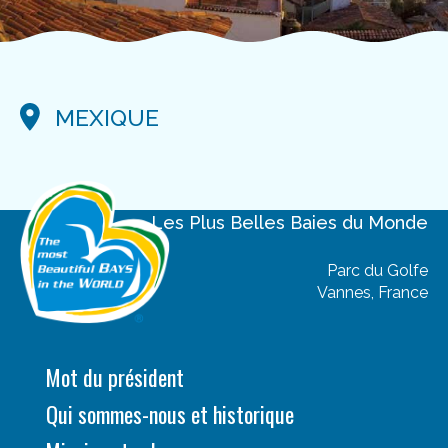
CONGRÈS 2024 DAKHLA,MAROC
CONGRÈS 2023 YEOSU,CORÉE DU SUD
MEXIQUE
CONTACT
Les Plus Belles Baies
du Monde
Parc du Golfe
Vannes, France
Mot du président
Qui sommes-nous et historique