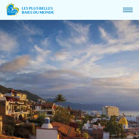
ASSOCIATION
MOT DU PRÉSIDENT
QUI SOMMES-NOUS ET HISTORIQUE
MISSION ET VALEURS
CHARTE
PROJETS ET PARTENARIAT
ACTUALITÉS
BAIES MEMBRES
DEVENIR MEMBRE
CONGRÈS
CONGRÈS 2025 AU CANADA