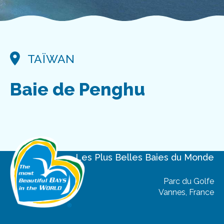
CONGRÈS 2024 DAKHLA,MAROC
CONGRÈS 2023 YEOSU,CORÉE DU SUD
TAÏWAN
CONTACT
Baie de Penghu
Les Plus Belles Baies
du Monde
Parc du Golfe
Vannes, France