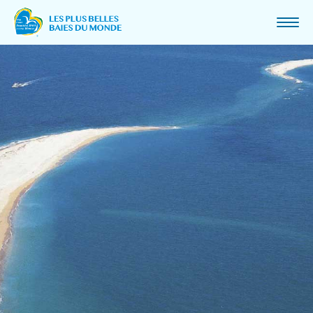
ASSOCIATION
MOT DU PRÉSIDENT
QUI SOMMES-NOUS ET HISTORIQUE
MISSION ET VALEURS
CHARTE
PROJETS ET PARTENARIAT
ACTUALITÉS
BAIES MEMBRES
DEVENIR MEMBRE
CONGRÈS
CONGRÈS 2025 AU CANADA