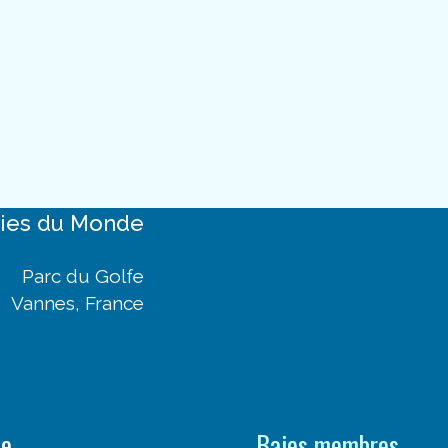
aies
du Monde
Parc du Golfe
Vannes, France
te
Baies membres