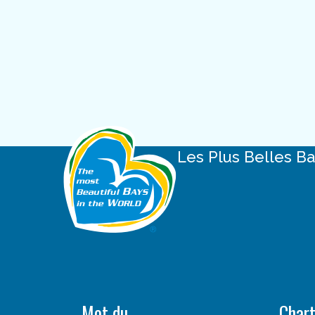
Les Plus Belles B
Mot du
Char